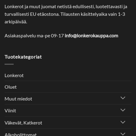
Lonkerot ja muut juomat netistä edullisesti, luotettavasti ja
turvallisesti EU etäostona. Tilausten käsittelyaika vain 1-3
arkipäivää.
Asiakaspalvelu ma-pe 09-17
info@lonkerokauppa.com
Tuotekategoriat
Lonkerot
Oluet
Muut miedot
Viinit
Väkevät, Katkerot
Alkoholittomat