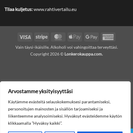
Tilaa kuljetus:
www.rahtivertailu.eu
Visa
Stripe
MasterCard
Apple
Google
American
Pay
Pay
Express
Vain täysi-ikäisille. Alkoholi voi vahingoittaa terveyttäsi.
Copyright 2026 ©
Lonkerokauppa.com.
Arvostamme yksityisyyttäsi
Käytämme evästeitä selauskokemuksesi parantamiseksi,
personoitujen mainosten ja sisällön tarjoamiseksi ja
liikenteemme analysoimiseksi. Hyväksyt evästeidemme käytön
klikkaamalla ”Hyväksy kaikki”.