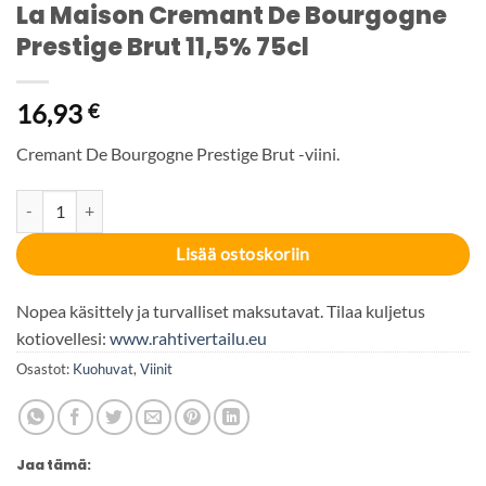
La Maison Cremant De Bourgogne
Prestige Brut 11,5% 75cl
16,93
€
Cremant De Bourgogne Prestige Brut -viini.
La Maison Cremant De Bourgogne Prestige Brut 11,5% 75cl määrä
Lisää ostoskoriin
Nopea käsittely ja turvalliset maksutavat. Tilaa kuljetus
kotiovellesi:
www.rahtivertailu.eu
Osastot:
Kuohuvat
,
Viinit
Jaa tämä: