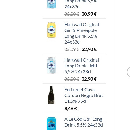
Long Drink 5,5%
24x33cl
Alkuperäinen
Nykyinen
35,09
€
30,99
€
hinta
hinta
Hartwall Original
oli:
on:
Gin & Pineapple
35,09 €.
30,99 €.
Long Drink 5,5%
24x33cl
Alkuperäinen
Nykyinen
35,09
€
32,90
€
hinta
hinta
Hartwall Original
oli:
on:
Long Drink Light
35,09 €.
32,90 €.
5,5% 24x33cl
Alkuperäinen
Nykyinen
35,09
€
32,90
€
hinta
hinta
Freixenet Cava
oli:
on:
Cordon Negro Brut
35,09 €.
32,90 €.
11,5% 75cl
8,46
€
A.Le Coq G:N Long
Drink 5,5% 24x33cl