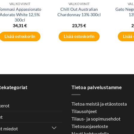
VALKOVIINIT
VALKOVIINIT
VAL
Tommasi Appassionato
Chill Out Australian
Gato Neg
Adorato White 12,5%
Chardonnay 13% 300cl
13
300cl
34,31
€
23,75
€
2
Lisää ostoskoriin
Lisää ostoskoriin
Lisää 
tekategoriat
Tietoa palvelustamme
Tietoa meistä ja etäostosta
kerot
Tilausohjeet
et
Tilaus- ja sopimusehdot
Tietosuojaseloste
t miedot
Nauti kohtuudella