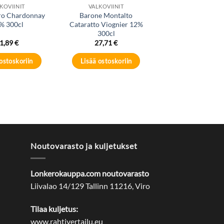
KOVIINIT
VALKOVIINIT
ro Chardonnay
Barone Montalto
% 300cl
Cataratto Viognier 12%
300cl
1,89
€
27,71
€
ostoskoriin
Lisää ostoskoriin
Noutovarasto ja kuljetukset
Lonkerokauppa.com noutovarasto
Liivalao 14/129 Tallinn 11216, Viro
Tilaa kuljetus:
www.rahtivertailu.eu