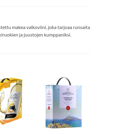
ttu makea valkoviini, joka tarjoaa runsaita
lkiruokien ja juustojen kumppaniksi.
Add to
Add to
wishlist
wishlist