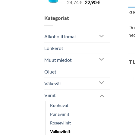
Alkuperäinen
Nykyinen
24,74
€
22,90
€
hinta
hinta
KU
oli:
on:
Kategoriat
24,74 €.
22,90 €.
Dre
hed
Alkoholittomat
Lonkerot
Muut miedot
T
Oluet
Väkevät
Add to
Add to
wishlist
wishlist
Viinit
Kuohuvat
Punaviinit
Roseeviinit
Valkoviinit