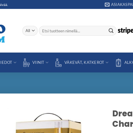
ASIAKASPA
äivää.
Etsi:
IEDOT
VIINIT
VÄKEVÄT, KATKEROT
ALK
Drea
Char
Add to
wishlist