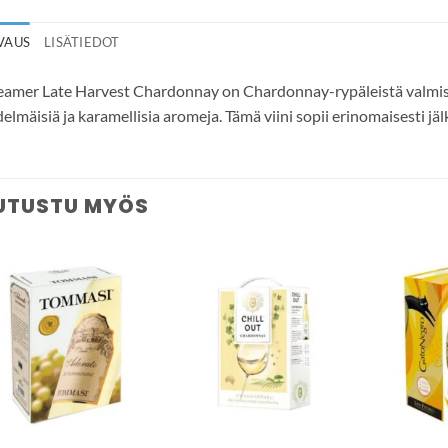
VAUS
LISÄTIEDOT
amer Late Harvest Chardonnay on Chardonnay-rypäleistä valmiste
elmäisiä ja karamellisia aromeja. Tämä viini sopii erinomaisesti jä
UTUSTU MYÖS
Add to
Add to
wishlist
wishlist