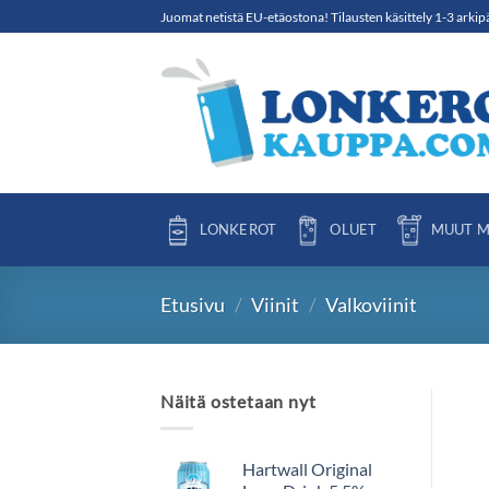
Skip
Juomat netistä EU-etäostona! Tilausten käsittely 1-3 arkip
to
content
LONKEROT
OLUET
MUUT M
Etusivu
/
Viinit
/
Valkoviinit
Näitä ostetaan nyt
Hartwall Original