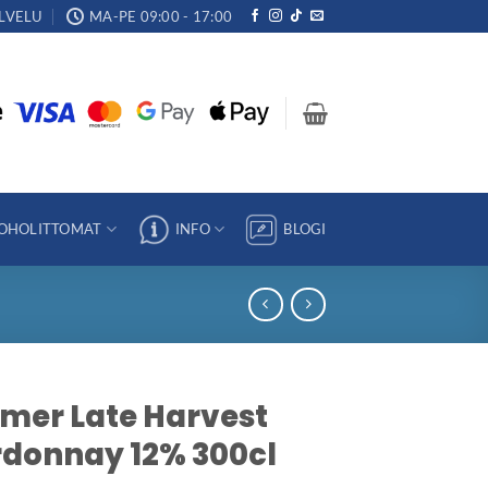
LVELU
MA-PE 09:00 - 17:00
OHOLITTOMAT
INFO
BLOGI
mer Late Harvest
donnay 12% 300cl