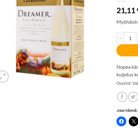
21,11
Myöhäish
Dreamer La
Nopea käsi
kuljetus k
Osastot:
Val
Jaa tämä: