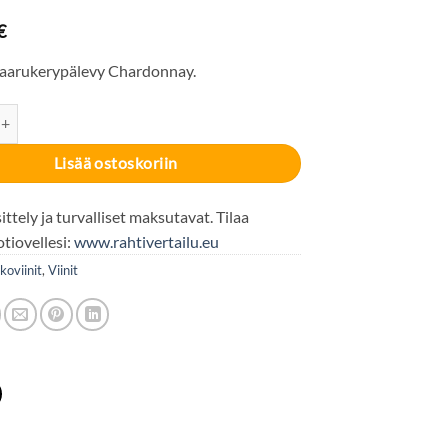
€
aarukerypälevy Chardonnay.
te Harvest Chardonnay 12% 300cl määrä
Lisää ostoskoriin
ttely ja turvalliset maksutavat. Tilaa
otiovellesi:
www.rahtivertailu.eu
koviinit
,
Viinit