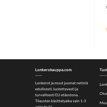
VALKOVIINIT
VALKOVIINIT
Espiritu De Chile
Gato Negro Sauvignon
Sauvignon Blanc 12%
Blanc 12% 300cl
300cl
25,07
€
21,89
€
Lisää ostoskoriin
Lisää ostoskoriin
Lonkerokauppa.com
Tuo
Lonkerot ja muut juomat netistä
Lon
edullisesti, luotettavasti ja
Olu
turvallisesti EU etäostona.
Tilausten käsittelyaika vain 1-3
Muu
arkipäivää.