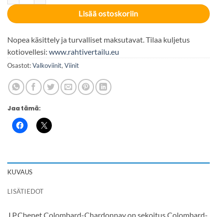
Lisää ostoskoriin
Nopea käsittely ja turvalliset maksutavat. Tilaa kuljetus
kotiovellesi:
www.rahtivertailu.eu
Osastot:
Valkoviinit
,
Viinit
Jaa tämä:
KUVAUS
LISÄTIEDOT
J.P.Chenet Colombard-Chardonnay on sekoitus Colombard-