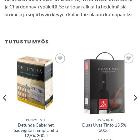
ja Chardonnay-rypäleitä. Se tarjoaa raikkaita hedelmäisiä
aromeja ja sopii hyvin kevyen kalan tai salaatin kumppaniksi.
TUTUSTU MYÖS
Add to
Add to
wishlist
wishlist
PUNAVIINIT
PUNAVIINIT
Detunda Cabernet
Duas Uvas Tinto 13,5%
Sauvignon Tempranillo
300cl
12,5% 300cl