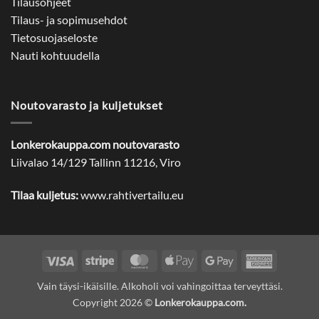
Tilausohjeet
Tilaus- ja sopimusehdot
Tietosuojaseloste
Nauti kohtuudella
Noutovarasto ja kuljetukset
Lonkerokauppa.com noutovarasto
Liivalao 14/129 Tallinn 11216, Viro
Tilaa kuljetus:
www.rahtivertailu.eu
Visa
Stripe
MasterCard
Apple
Google
American
Pay
Pay
Express
Vain täysi-ikäisille. Alkoholi voi vahingoittaa terveyttäsi.
Copyright 2026 ©
Lonkerokauppa.com.