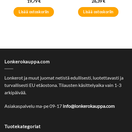
19,79
€
26,39
€
Lisää ostoskoriin
Lisää ostoskoriin
Lonkerokauppa.com
Lonkerot ja muut juomat netistä edullisesti, luotettavasti ja
turvallisesti EU etäostona. Tilausten käsittelyaika vain 1-3
arkipäivää.
Asiakaspalvelu ma-pe 09-17
info@lonkerokauppa.com
Tuotekategoriat