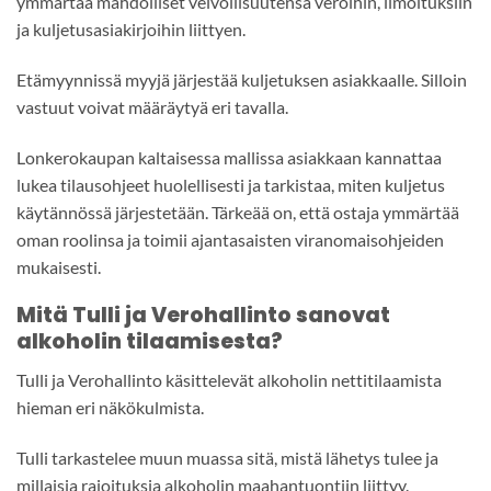
ymmärtää mahdolliset velvollisuutensa veroihin, ilmoituksiin
ja kuljetusasiakirjoihin liittyen.
Etämyynnissä myyjä järjestää kuljetuksen asiakkaalle. Silloin
vastuut voivat määräytyä eri tavalla.
Lonkerokaupan kaltaisessa mallissa asiakkaan kannattaa
lukea tilausohjeet huolellisesti ja tarkistaa, miten kuljetus
käytännössä järjestetään. Tärkeää on, että ostaja ymmärtää
oman roolinsa ja toimii ajantasaisten viranomaisohjeiden
mukaisesti.
Mitä Tulli ja Verohallinto sanovat
alkoholin tilaamisesta?
Tulli ja Verohallinto käsittelevät alkoholin nettitilaamista
hieman eri näkökulmista.
Tulli tarkastelee muun muassa sitä, mistä lähetys tulee ja
millaisia rajoituksia alkoholin maahantuontiin liittyy.