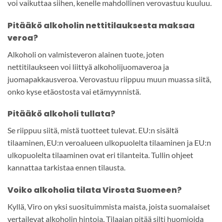
voi vaikuttaa siihen, kenelle mahdollinen verovastuu kuuluu.
Pitääkö alkoholin nettitilauksesta maksaa
veroa?
Alkoholi on valmisteveron alainen tuote, joten
nettitilaukseen voi liittyä alkoholijuomaveroa ja
juomapakkausveroa. Verovastuu riippuu muun muassa siitä,
onko kyse etäostosta vai etämyynnistä.
Pitääkö alkoholi tullata?
Se riippuu siitä, mistä tuotteet tulevat. EU:n sisältä
tilaaminen, EU:n veroalueen ulkopuolelta tilaaminen ja EU:n
ulkopuolelta tilaaminen ovat eri tilanteita. Tullin ohjeet
kannattaa tarkistaa ennen tilausta.
Voiko alkoholia tilata Virosta Suomeen?
Kyllä, Viro on yksi suosituimmista maista, joista suomalaiset
vertailevat alkoholin hintoja. Tilaajan pitää silti huomioida