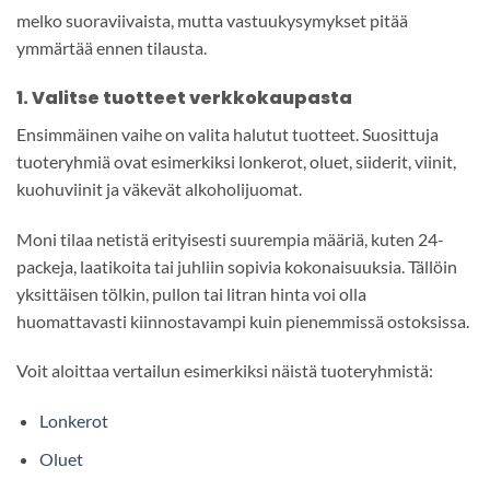
melko suoraviivaista, mutta vastuukysymykset pitää
ymmärtää ennen tilausta.
1. Valitse tuotteet verkkokaupasta
Ensimmäinen vaihe on valita halutut tuotteet. Suosittuja
tuoteryhmiä ovat esimerkiksi lonkerot, oluet, siiderit, viinit,
kuohuviinit ja väkevät alkoholijuomat.
Moni tilaa netistä erityisesti suurempia määriä, kuten 24-
packeja, laatikoita tai juhliin sopivia kokonaisuuksia. Tällöin
yksittäisen tölkin, pullon tai litran hinta voi olla
huomattavasti kiinnostavampi kuin pienemmissä ostoksissa.
Voit aloittaa vertailun esimerkiksi näistä tuoteryhmistä:
Lonkerot
Oluet