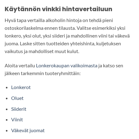
Käytännön vinkki hintavertailuun
Hyvä tapa vertailla alkoholin hintoja on tehdä pieni
ostoskorilaskelma ennen tilausta. Valitse esimerkiksi yksi
lonkero, yksi olut, yksi siideri ja mahdollinen viini tai väkevä
juoma. Laske sitten tuotteiden yhteishinta, kuljetuksen
vaikutus ja mahdolliset muut kulut.
Aloita vertailu
Lonkerokaupan valikoimasta
ja katso sen
jälkeen tarkemmin tuoteryhmittäin:
Lonkerot
Oluet
Siiderit
Viinit
Väkevät juomat