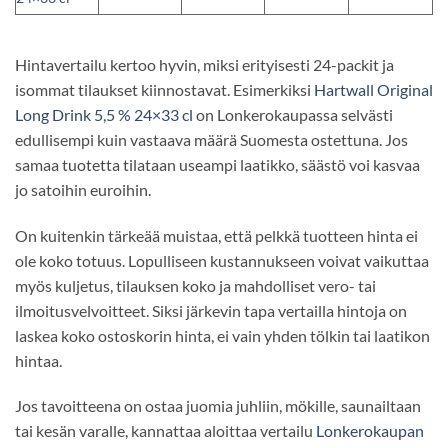
Hintavertailu kertoo hyvin, miksi erityisesti 24-packit ja
isommat tilaukset kiinnostavat. Esimerkiksi
Hartwall Original
Long Drink 5,5 % 24×33 cl
on Lonkerokaupassa selvästi
edullisempi kuin vastaava määrä Suomesta ostettuna. Jos
samaa tuotetta tilataan useampi laatikko, säästö voi kasvaa
jo satoihin euroihin.
On kuitenkin tärkeää muistaa, että pelkkä tuotteen hinta ei
ole koko totuus. Lopulliseen kustannukseen voivat vaikuttaa
myös kuljetus, tilauksen koko ja mahdolliset vero- tai
ilmoitusvelvoitteet. Siksi järkevin tapa vertailla hintoja on
laskea koko ostoskorin hinta, ei vain yhden tölkin tai laatikon
hintaa.
Jos tavoitteena on ostaa juomia juhliin, mökille, saunailtaan
tai kesän varalle, kannattaa aloittaa vertailu
Lonkerokaupan