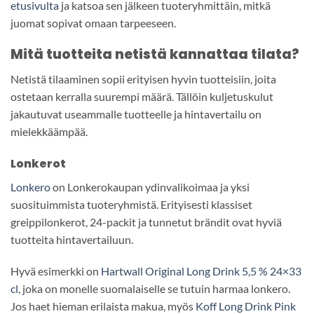
etusivulta
ja katsoa sen jälkeen tuoteryhmittäin, mitkä
juomat sopivat omaan tarpeeseen.
Mitä tuotteita netistä kannattaa tilata?
Netistä tilaaminen sopii erityisen hyvin tuotteisiin, joita
ostetaan kerralla suurempi määrä. Tällöin kuljetuskulut
jakautuvat useammalle tuotteelle ja hintavertailu on
mielekkäämpää.
Lonkerot
Lonkero
on Lonkerokaupan ydinvalikoimaa ja yksi
suosituimmista tuoteryhmistä. Erityisesti klassiset
greippilonkerot, 24-packit ja tunnetut brändit ovat hyviä
tuotteita hintavertailuun.
Hyvä esimerkki on
Hartwall Original Long Drink 5,5 % 24×33
cl
, joka on monelle suomalaiselle se tutuin harmaa lonkero.
Jos haet hieman erilaista makua, myös
Koff Long Drink Pink