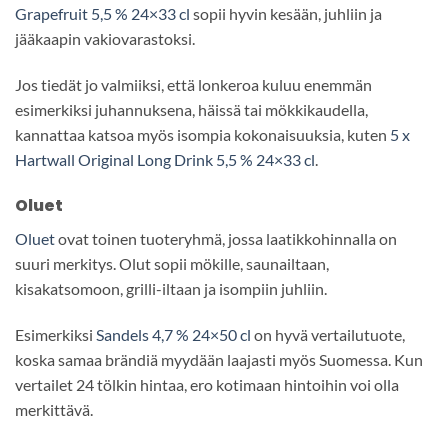
Grapefruit 5,5 % 24×33 cl
sopii hyvin kesään, juhliin ja
jääkaapin vakiovarastoksi.
Jos tiedät jo valmiiksi, että lonkeroa kuluu enemmän
esimerkiksi juhannuksena, häissä tai mökkikaudella,
kannattaa katsoa myös isompia kokonaisuuksia, kuten
5 x
Hartwall Original Long Drink 5,5 % 24×33 cl
.
Oluet
Oluet
ovat toinen tuoteryhmä, jossa laatikkohinnalla on
suuri merkitys. Olut sopii mökille, saunailtaan,
kisakatsomoon, grilli-iltaan ja isompiin juhliin.
Esimerkiksi
Sandels 4,7 % 24×50 cl
on hyvä vertailutuote,
koska samaa brändiä myydään laajasti myös Suomessa. Kun
vertailet 24 tölkin hintaa, ero kotimaan hintoihin voi olla
merkittävä.