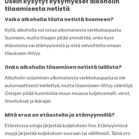
Usein kysytyt kysymykset alkoholin
tilaamisesta netistä
Voiko alkoholia tilata netistä Suomeen?
Kyllä, alkoholia voi ostaa ulkomaisesta verkkokaupasta
Suomeen, mutta tilaajan pitää ymmärtää, onko kyse
etäostosta vai etämyynnistä ja mitä velvoitteita omaan
tilaukseen liittyy.
Onko alkoholin tilaaminen netistä laillista?
Alkoholin ostaminen ulkomaisesta verkkokaupasta ei ole
automaattisesti kiellettyä, mutta tilaamiseen liittyy sääntöjä.
Ostajan pitää huomioida muun muassa kuljetusmalli, verot,
ilmoitukset ja ikärajat.
Mitä eroa on etäostolla ja etämyynnillä?
Etäostossa ostaja järjestää kuljetuksen itse. Etämyynnissä
myyjä järjestää kuljetuksen suoraan tai välillisesti. Tämä ero