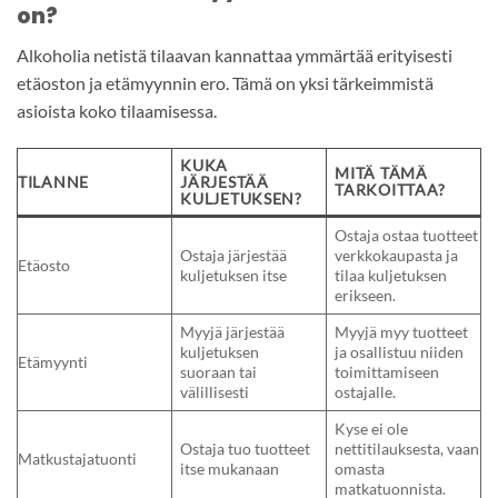
on?
Alkoholia netistä tilaavan kannattaa ymmärtää erityisesti
etäoston ja etämyynnin ero. Tämä on yksi tärkeimmistä
asioista koko tilaamisessa.
KUKA
MITÄ TÄMÄ
TILANNE
JÄRJESTÄÄ
TARKOITTAA?
KULJETUKSEN?
Ostaja ostaa tuotteet
Ostaja järjestää
verkkokaupasta ja
Etäosto
kuljetuksen itse
tilaa kuljetuksen
erikseen.
Myyjä järjestää
Myyjä myy tuotteet
kuljetuksen
ja osallistuu niiden
Etämyynti
suoraan tai
toimittamiseen
välillisesti
ostajalle.
Kyse ei ole
Ostaja tuo tuotteet
nettitilauksesta, vaan
Matkustajatuonti
itse mukanaan
omasta
matkatuonnista.