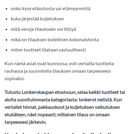
onko kyse etäostosta vai etämyynnistä
kuka järjestää kuljetuksen
mitä veroja tilaukseen voi liittyä
mikä on tilauksen todellinen kokonaishinta
miten tuotteet tilataan vastuullisesti
Kun nämä asiat ovat kunnossa, voit vertailla tuotteita
rauhassa ja suunnitella tilauksen omaan tarpeeseesi
sopivaksi.
Tutustu
Lonkerokaupan etusivuun
, selaa
kaikki tuotteet
tai
aloita suosituimmasta kategoriasta:
lonkerot netistä
. Kun
vertailet hinnat, pakkauskoot ja kuljetuksen vaikutuksen
etukäteen, näet nopeasti, millainen tilaus on omaan
tarpeeseesi järkevin.