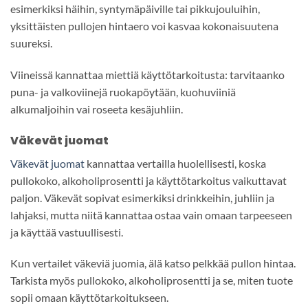
esimerkiksi häihin, syntymäpäiville tai pikkujouluihin,
yksittäisten pullojen hintaero voi kasvaa kokonaisuutena
suureksi.
Viineissä kannattaa miettiä käyttötarkoitusta: tarvitaanko
puna- ja valkoviinejä ruokapöytään, kuohuviiniä
alkumaljoihin vai roseeta kesäjuhliin.
Väkevät juomat
Väkevät juomat
kannattaa vertailla huolellisesti, koska
pullokoko, alkoholiprosentti ja käyttötarkoitus vaikuttavat
paljon. Väkevät sopivat esimerkiksi drinkkeihin, juhliin ja
lahjaksi, mutta niitä kannattaa ostaa vain omaan tarpeeseen
ja käyttää vastuullisesti.
Kun vertailet väkeviä juomia, älä katso pelkkää pullon hintaa.
Tarkista myös pullokoko, alkoholiprosentti ja se, miten tuote
sopii omaan käyttötarkoitukseen.