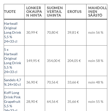
LONKER
SUOMEN
MAHDOLL
TUOTE
OKAUPA
VERTAIL
EROTUS
INEN
N HINTA
UHINTA
SÄÄSTÖ
Hartwall
Original
Long Drink
30,99 €
70,80 €
39,81 €
noin 56 %
5,5 %
24×33 cl
5 x
Hartwall
Original
149,95 €
354,00 €
204,05 €
noin 58 %
Long Drink
5,5 %
24×33 cl
Sandels 4,7
36,90 €
70,56 €
33,66 €
noin 48 %
% 24×50 cl
Koff Long
Drink Pink
Grapefruit
28,90 €
64,56 €
35,66 €
noin 55 %
5,5 %
24×33 cl