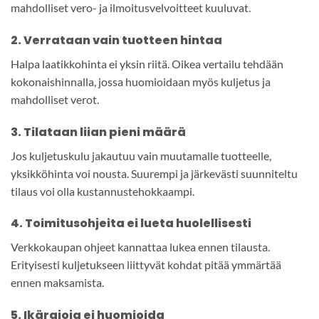
mahdolliset vero- ja ilmoitusvelvoitteet kuuluvat.
2. Verrataan vain tuotteen hintaa
Halpa laatikkohinta ei yksin riitä. Oikea vertailu tehdään
kokonaishinnalla, jossa huomioidaan myös kuljetus ja
mahdolliset verot.
3. Tilataan liian pieni määrä
Jos kuljetuskulu jakautuu vain muutamalle tuotteelle,
yksikköhinta voi nousta. Suurempi ja järkevästi suunniteltu
tilaus voi olla kustannustehokkaampi.
4. Toimitusohjeita ei lueta huolellisesti
Verkkokaupan ohjeet kannattaa lukea ennen tilausta.
Erityisesti kuljetukseen liittyvät kohdat pitää ymmärtää
ennen maksamista.
5. Ikärajoja ei huomioida