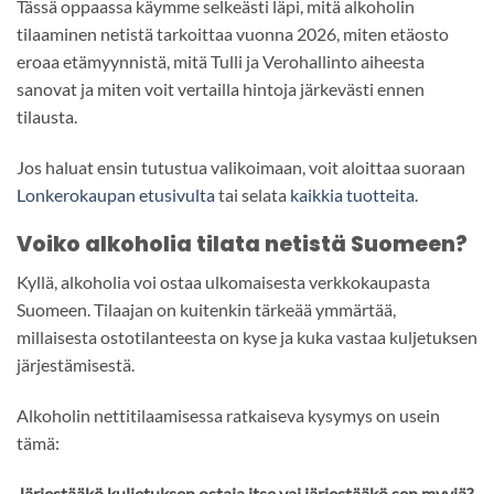
Tässä oppaassa käymme selkeästi läpi, mitä alkoholin
tilaaminen netistä tarkoittaa vuonna 2026, miten etäosto
eroaa etämyynnistä, mitä Tulli ja Verohallinto aiheesta
sanovat ja miten voit vertailla hintoja järkevästi ennen
tilausta.
Jos haluat ensin tutustua valikoimaan, voit aloittaa suoraan
Lonkerokaupan etusivulta
tai selata
kaikkia tuotteita
.
Voiko alkoholia tilata netistä Suomeen?
Kyllä, alkoholia voi ostaa ulkomaisesta verkkokaupasta
Suomeen. Tilaajan on kuitenkin tärkeää ymmärtää,
millaisesta ostotilanteesta on kyse ja kuka vastaa kuljetuksen
järjestämisestä.
Alkoholin nettitilaamisessa ratkaiseva kysymys on usein
tämä:
Järjestääkö kuljetuksen ostaja itse vai järjestääkö sen myyjä?