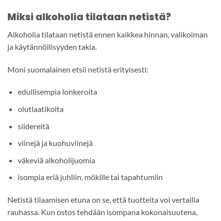
Miksi alkoholia tilataan netistä?
Alkoholia tilataan netistä ennen kaikkea hinnan, valikoiman
ja käytännöllisyyden takia.
Moni suomalainen etsii netistä erityisesti:
edullisempia lonkeroita
olutlaatikoita
siidereitä
viinejä ja kuohuviinejä
väkeviä alkoholijuomia
isompia eriä juhliin, mökille tai tapahtumiin
Netistä tilaamisen etuna on se, että tuotteita voi vertailla
rauhassa. Kun ostos tehdään isompana kokonaisuutena,