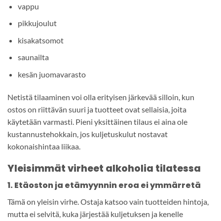
vappu
pikkujoulut
kisakatsomot
saunailta
kesän juomavarasto
Netistä tilaaminen voi olla erityisen järkevää silloin, kun
ostos on riittävän suuri ja tuotteet ovat sellaisia, joita
käytetään varmasti. Pieni yksittäinen tilaus ei aina ole
kustannustehokkain, jos kuljetuskulut nostavat
kokonaishintaa liikaa.
Yleisimmät virheet alkoholia tilatessa
1. Etäoston ja etämyynnin eroa ei ymmärretä
Tämä on yleisin virhe. Ostaja katsoo vain tuotteiden hintoja,
mutta ei selvitä, kuka järjestää kuljetuksen ja kenelle