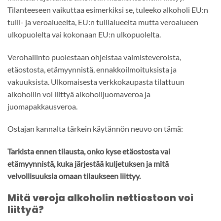
Tilanteeseen vaikuttaa esimerkiksi se, tuleeko alkoholi EU:n
tulli- ja veroalueelta, EU:n tullialueelta mutta veroalueen
ulkopuolelta vai kokonaan EU:n ulkopuolelta.
Verohallinto puolestaan ohjeistaa valmisteveroista,
etäostosta, etämyynnistä, ennakkoilmoituksista ja
vakuuksista. Ulkomaisesta verkkokaupasta tilattuun
alkoholiin voi liittyä alkoholijuomaveroa ja
juomapakkausveroa.
Ostajan kannalta tärkein käytännön neuvo on tämä:
Tarkista ennen tilausta, onko kyse etäostosta vai
etämyynnistä, kuka järjestää kuljetuksen ja mitä
velvollisuuksia omaan tilaukseen liittyy.
Mitä veroja alkoholin nettiostoon voi
liittyä?