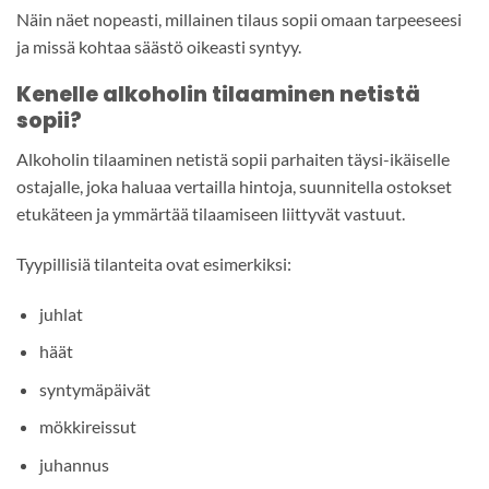
Näin näet nopeasti, millainen tilaus sopii omaan tarpeeseesi
ja missä kohtaa säästö oikeasti syntyy.
Kenelle alkoholin tilaaminen netistä
sopii?
Alkoholin tilaaminen netistä sopii parhaiten täysi-ikäiselle
ostajalle, joka haluaa vertailla hintoja, suunnitella ostokset
etukäteen ja ymmärtää tilaamiseen liittyvät vastuut.
Tyypillisiä tilanteita ovat esimerkiksi:
juhlat
häät
syntymäpäivät
mökkireissut
juhannus