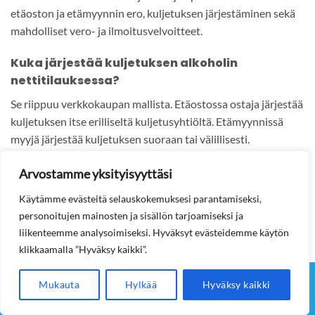
etäoston ja etämyynnin ero, kuljetuksen järjestäminen sekä
mahdolliset vero- ja ilmoitusvelvoitteet.
Kuka järjestää kuljetuksen alkoholin
nettitilauksessa?
Se riippuu verkkokaupan mallista. Etäostossa ostaja järjestää
kuljetuksen itse erilliseltä kuljetusyhtiöltä. Etämyynnissä
myyjä järjestää kuljetuksen suoraan tai välillisesti.
Kannattaako alkoholia tilata netistä hinnan
Arvostamme yksityisyyttäsi
puolesta?
Käytämme evästeitä selauskokemuksesi parantamiseksi,
Se voi kannattaa erityisesti suuremmissa tilauksissa, kuten
personoitujen mainosten ja sisällön tarjoamiseksi ja
lonkero- ja olutlaatikoissa, juhlatilauksissa tai
liikenteemme analysoimiseksi. Hyväksyt evästeidemme käytön
mökkivarastoissa. Kannattavuus pitää kuitenkin laskea
klikkaamalla ”Hyväksy kaikki”.
kokonaishinnasta, jossa huomioidaan tuotteen hinta,
kuljetus ja mahdolliset verot.
Mukauta
Hylkää
Hyväksy kaikki
Etusivu
Lonkerot
Muut juomat
Tilausohjeet