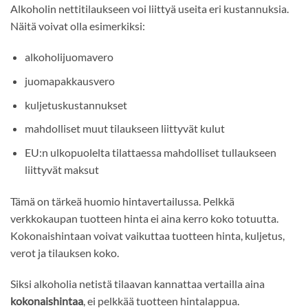
Alkoholin nettitilaukseen voi liittyä useita eri kustannuksia.
Näitä voivat olla esimerkiksi:
alkoholijuomavero
juomapakkausvero
kuljetuskustannukset
mahdolliset muut tilaukseen liittyvät kulut
EU:n ulkopuolelta tilattaessa mahdolliset tullaukseen
liittyvät maksut
Tämä on tärkeä huomio hintavertailussa. Pelkkä
verkkokaupan tuotteen hinta ei aina kerro koko totuutta.
Kokonaishintaan voivat vaikuttaa tuotteen hinta, kuljetus,
verot ja tilauksen koko.
Siksi alkoholia netistä tilaavan kannattaa vertailla aina
kokonaishintaa
, ei pelkkää tuotteen hintalappua.