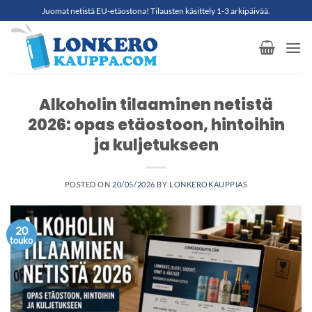
Skip
Juomat netistä EU-etäostona! Tilausten käsittely 1-3 arkipäivää.
to
content
Alkoholin tilaaminen netistä
2026: opas etäostoon, hintoihin
ja kuljetukseen
POSTED ON
20/05/2026
BY
LONKEROKAUPPIAS
20
touko