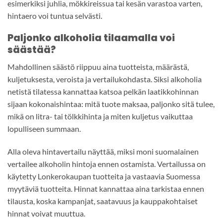
esimerkiksi juhlia, mökkireissua tai kesän varastoa varten,
hintaero voi tuntua selvästi.
Paljonko alkoholia tilaamalla voi
säästää?
Mahdollinen säästö riippuu aina tuotteista, määrästä,
kuljetuksesta, veroista ja vertailukohdasta. Siksi alkoholia
netistä tilatessa kannattaa katsoa pelkän laatikkohinnan
sijaan kokonaishintaa: mitä tuote maksaa, paljonko sitä tulee,
mikä on litra- tai tölkkihinta ja miten kuljetus vaikuttaa
lopulliseen summaan.
Alla oleva hintavertailu näyttää, miksi moni suomalainen
vertailee alkoholin hintoja ennen ostamista. Vertailussa on
käytetty Lonkerokaupan tuotteita ja vastaavia Suomessa
myytäviä tuotteita. Hinnat kannattaa aina tarkistaa ennen
tilausta, koska kampanjat, saatavuus ja kauppakohtaiset
hinnat voivat muuttua.