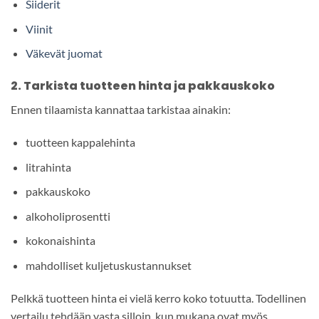
Siiderit
Viinit
Väkevät juomat
2. Tarkista tuotteen hinta ja pakkauskoko
Ennen tilaamista kannattaa tarkistaa ainakin:
tuotteen kappalehinta
litrahinta
pakkauskoko
alkoholiprosentti
kokonaishinta
mahdolliset kuljetuskustannukset
Pelkkä tuotteen hinta ei vielä kerro koko totuutta. Todellinen
vertailu tehdään vasta silloin, kun mukana ovat myös