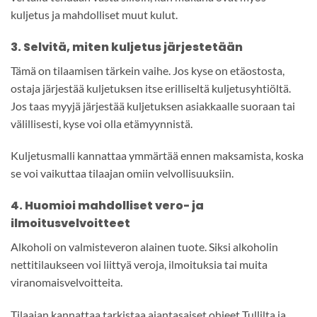
kuljetus ja mahdolliset muut kulut.
3. Selvitä, miten kuljetus järjestetään
Tämä on tilaamisen tärkein vaihe. Jos kyse on etäostosta,
ostaja järjestää kuljetuksen itse erilliseltä kuljetusyhtiöltä.
Jos taas myyjä järjestää kuljetuksen asiakkaalle suoraan tai
välillisesti, kyse voi olla etämyynnistä.
Kuljetusmalli kannattaa ymmärtää ennen maksamista, koska
se voi vaikuttaa tilaajan omiin velvollisuuksiin.
4. Huomioi mahdolliset vero- ja
ilmoitusvelvoitteet
Alkoholi on valmisteveron alainen tuote. Siksi alkoholin
nettitilaukseen voi liittyä veroja, ilmoituksia tai muita
viranomaisvelvoitteita.
Tilaajan kannattaa tarkistaa ajantasaiset ohjeet Tullilta ja