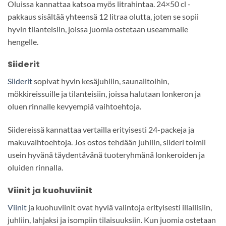
Oluissa kannattaa katsoa myös litrahintaa. 24×50 cl -
pakkaus sisältää yhteensä 12 litraa olutta, joten se sopii
hyvin tilanteisiin, joissa juomia ostetaan useammalle
hengelle.
Siiderit
Siiderit
sopivat hyvin kesäjuhliin, saunailtoihin,
mökkireissuille ja tilanteisiin, joissa halutaan lonkeron ja
oluen rinnalle kevyempiä vaihtoehtoja.
Siidereissä kannattaa vertailla erityisesti 24-packeja ja
makuvaihtoehtoja. Jos ostos tehdään juhliin, siideri toimii
usein hyvänä täydentävänä tuoteryhmänä lonkeroiden ja
oluiden rinnalla.
Viinit ja kuohuviinit
Viinit
ja kuohuviinit ovat hyviä valintoja erityisesti illallisiin,
juhliin, lahjaksi ja isompiin tilaisuuksiin. Kun juomia ostetaan