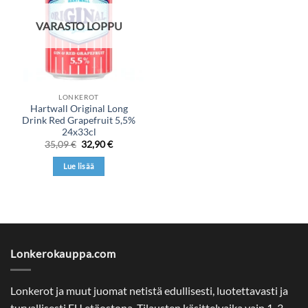
VARASTO LOPPU
LONKEROT
Hartwall Original Long
Drink Red Grapefruit 5,5%
24x33cl
Alkuperäinen
Nykyinen
35,09
€
32,90
€
hinta
hinta
oli:
on:
Lue lisää
35,09 €.
32,90 €.
Lonkerokauppa.com
Lonkerot ja muut juomat netistä edullisesti, luotettavasti ja
turvallisesti EU etäostona. Tilausten käsittelyaika vain 1-3