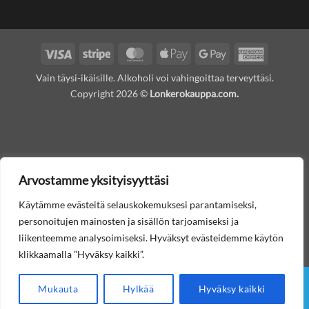
Visa
Stripe
MasterCard
Apple
Google
American
Pay
Pay
Express
Vain täysi-ikäisille. Alkoholi voi vahingoittaa terveyttäsi.
Copyright 2026 ©
Lonkerokauppa.com.
Arvostamme yksityisyyttäsi
Käytämme evästeitä selauskokemuksesi parantamiseksi,
personoitujen mainosten ja sisällön tarjoamiseksi ja
liikenteemme analysoimiseksi. Hyväksyt evästeidemme käytön
klikkaamalla ”Hyväksy kaikki”.
Mukauta
Hylkää
Hyväksy kaikki
Etusivu
Lonkerot
Muut juomat
Tilausohjeet