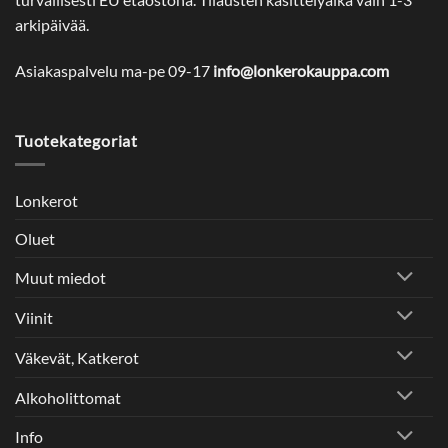
arkipäivää.
Asiakaspalvelu ma-pe 09-17
info@lonkerokauppa.com
Tuotekategoriat
Lonkerot
Oluet
Muut miedot
Viinit
Väkevät, Katkerot
Alkoholittomat
Info