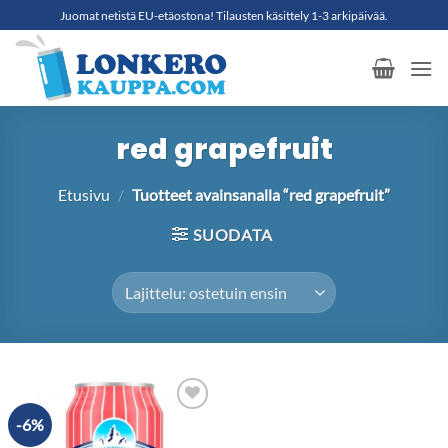
Skip
Juomat netistä EU-etäostona! Tilausten käsittely 1-3 arkipäivää.
to
content
red grapefruit
Etusivu
/
Tuotteet avainsanalla “red grapefruit”
SUODATA
-6%
Add to
wishlist