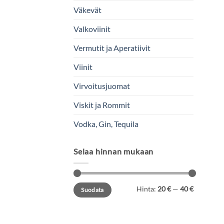
Väkevät
Valkoviinit
Vermutit ja Aperatiivit
Viinit
Virvoitusjuomat
Viskit ja Rommit
Vodka, Gin, Tequila
Selaa hinnan mukaan
Minimihinta
Maksimihinta
Hinta:
20 €
—
40 €
Suodata