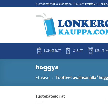
Skip
Juomat netistä EU-etäostona! Tilausten käsittely 1-3 arkip
to
content
LONKEROT
OLUET
MUUT M
hoggys
Etusivu
/
Tuotteet avainsanalla “hogg
Tuotekategoriat