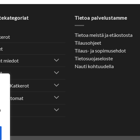
tekategoriat
Tietoa palvelustamme
Tietoa meistä ja etäostosta
kerot
Tilausohjeet
et
Tilaus- ja sopimusehdot
Tietosuojaseloste
t miedot
Nauti kohtuudella
it
vät, Katkerot
holittomat
n
i