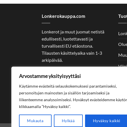
Lonkerokauppa.com
Tuo
Lonkerot ja muut juomat netistä
Lon
edullisesti, luotettavasti ja
Olu
turvallisesti EU etäostona.
Tilausten käsittelyaika vain 1-3
Muu
arkipäivää.
Viin
Asiakaspalvelu ma-pe 09-17
Arvostamme yksityisyyttäsi
Väke
info@lonkerokauppa.com
Käytämme evästeitä selauskokemuksesi parantamiseksi,
Alko
personoitujen mainosten ja sisällön tarjoamiseksi ja
liikenteemme analysoimiseksi. Hyväksyt evästeidemme käytö
Info
klikkaamalla ”Hyväksy kaikki”.
Blog
Mukauta
Hylkää
Hyväksy kaikki