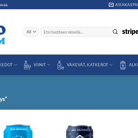
ASIAKASPA
äivää.
Etsi:
IEDOT
VIINIT
VÄKEVÄT, KATKEROT
ALK
ys”
Add to
Add to