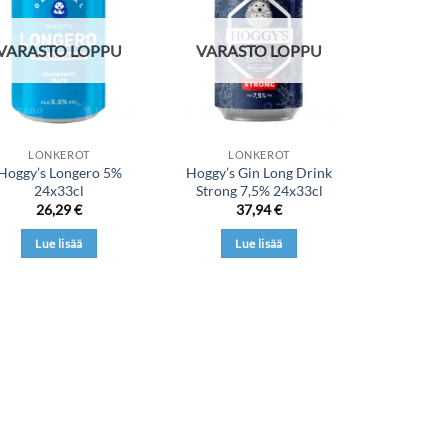
wishlist
wishlist
VARASTO LOPPU
VARASTO LOPPU
LONKEROT
LONKEROT
Hoggy’s Longero 5%
Hoggy’s Gin Long Drink
24x33cl
Strong 7,5% 24x33cl
26,29
€
37,94
€
Lue lisää
Lue lisää