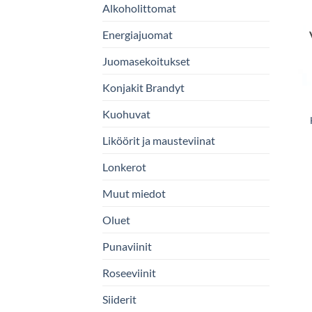
Alkoholittomat
Energiajuomat
Juomasekoitukset
Konjakit Brandyt
Kuohuvat
Liköörit ja mausteviinat
Lonkerot
Muut miedot
Oluet
Punaviinit
Roseeviinit
Siiderit