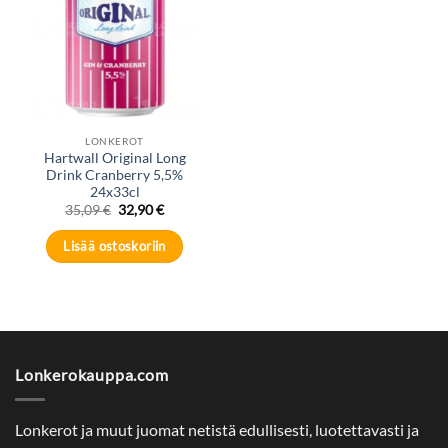
LONKEROT
Hartwall Original Long
Drink Cranberry 5,5%
24x33cl
Alkuperäinen
Nykyinen
35,09
€
32,90
€
hinta
hinta
oli:
on:
Lisää ostoskoriin
35,09 €.
32,90 €.
Lonkerokauppa.com
Lonkerot ja muut juomat netistä edullisesti, luotettavasti ja