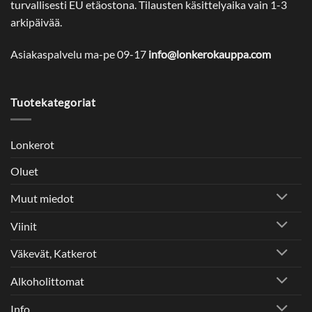
turvallisesti EU etäostona. Tilausten käsittelyaika vain 1-3
arkipäivää.
Asiakaspalvelu ma-pe 09-17
info@lonkerokauppa.com
Tuotekategoriat
Lonkerot
Oluet
Muut miedot
Viinit
Väkevät, Katkerot
Alkoholittomat
Info