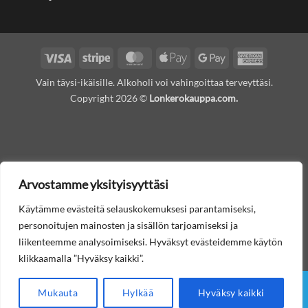
Visa
Stripe
MasterCard
Apple
Google
American
Pay
Pay
Express
Vain täysi-ikäisille. Alkoholi voi vahingoittaa terveyttäsi.
Copyright 2026 ©
Lonkerokauppa.com.
Arvostamme yksityisyyttäsi
Käytämme evästeitä selauskokemuksesi parantamiseksi,
personoitujen mainosten ja sisällön tarjoamiseksi ja
liikenteemme analysoimiseksi. Hyväksyt evästeidemme käytön
klikkaamalla ”Hyväksy kaikki”.
Mukauta
Hylkää
Hyväksy kaikki
Etusivu
Lonkerot
Muut juomat
Tilausohjeet