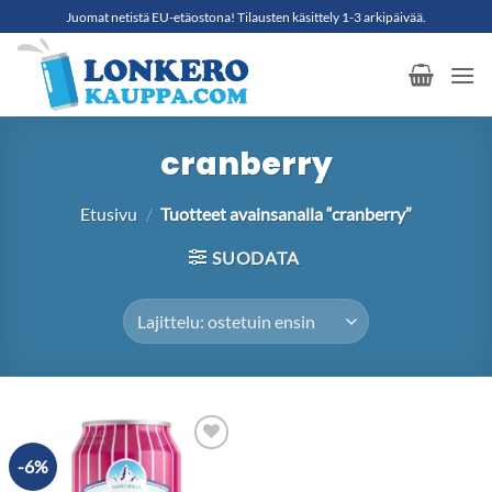
Skip
Juomat netistä EU-etäostona! Tilausten käsittely 1-3 arkipäivää.
to
content
cranberry
Etusivu
/
Tuotteet avainsanalla “cranberry”
SUODATA
-6%
Add to
wishlist