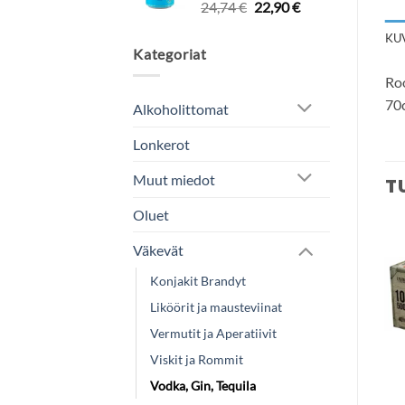
Alkuperäinen
Nykyinen
24,74
€
22,90
€
hinta
hinta
KU
oli:
on:
Kategoriat
24,74 €.
22,90 €.
Roo
70c
Alkoholittomat
Lonkerot
Muut miedot
T
Oluet
Väkevät
Add to
Add to
Konjakit Brandyt
wishlist
wishlist
Liköörit ja mausteviinat
Vermutit ja Aperatiivit
Viskit ja Rommit
Vodka, Gin, Tequila