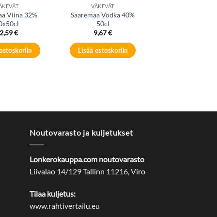
ÄKEVÄT
VÄKEVÄT
aa Viina 32%
Saaremaa Vodka 40%
0x50cl
50cl
2,59
€
9,67
€
ostoskoriin
Lisää ostoskoriin
Noutovarasto ja kuljetukset
Lonkerokauppa.com noutovarasto
Liivalao 14/129 Tallinn 11216, Viro
Tilaa kuljetus:
www.rahtivertailu.eu