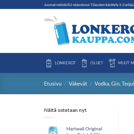
Skip
Juomat netistä EU-etäostona! Tilausten käsittely 1-3 arkip
to
content
LONKEROT
OLUET
MUUT M
Etusivu
/
Väkevät
/
Vodka, Gin, Tequ
Näitä ostetaan nyt
Hartwall Original