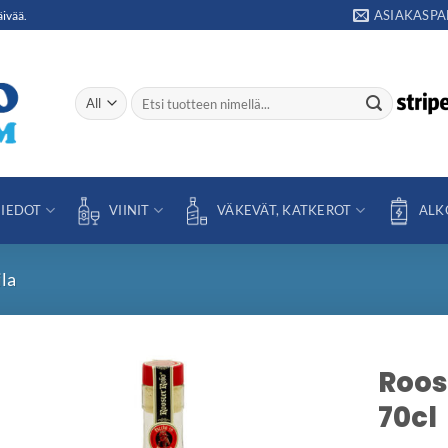
ASIAKASPA
äivää.
Etsi:
IEDOT
VIINIT
VÄKEVÄT, KATKEROT
ALK
ila
Roos
70cl
Add to
wishlist