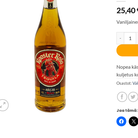
25,40
Vaniljaine
Rooster Ro
Nopea käsi
kuljetus k
Osastot:
Vä
Jaa tämä: