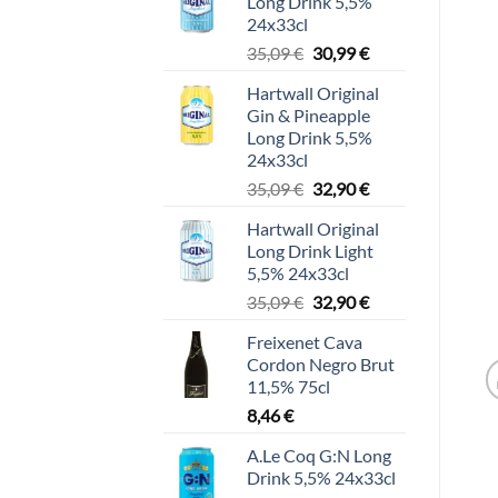
Long Drink 5,5%
24x33cl
Alkuperäinen
Nykyinen
35,09
€
30,99
€
hinta
hinta
Hartwall Original
oli:
on:
Gin & Pineapple
35,09 €.
30,99 €.
Long Drink 5,5%
24x33cl
Alkuperäinen
Nykyinen
35,09
€
32,90
€
hinta
hinta
Hartwall Original
oli:
on:
Long Drink Light
35,09 €.
32,90 €.
5,5% 24x33cl
Alkuperäinen
Nykyinen
35,09
€
32,90
€
hinta
hinta
Freixenet Cava
oli:
on:
Cordon Negro Brut
35,09 €.
32,90 €.
11,5% 75cl
8,46
€
A.Le Coq G:N Long
Drink 5,5% 24x33cl