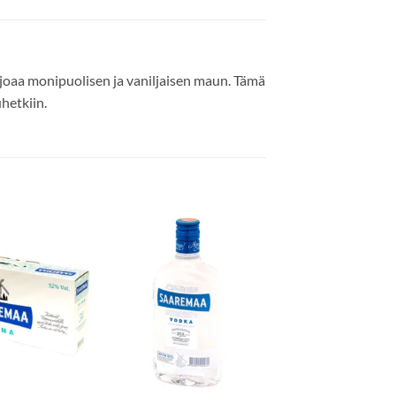
rjoaa monipuolisen ja vaniljaisen maun. Tämä
uhetkiin.
Add to
Add to
wishlist
wishlist