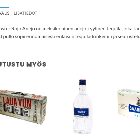
VAUS
LISÄTIEDOT
ster Rojo Anejo on meksikolainen anejo-tyylinen tequila, joka ta
l pullo sopii erinomaisesti erilaisiin tequiladrinkeihin ja seurustel
UTUSTU MYÖS
Add to
Add to
wishlist
wishlist