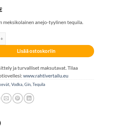
€
n meksikolainen anejo-tyylinen tequila.
jo Anejo 38% 70cl määrä
Lisää ostoskoriin
ttely ja turvalliset maksutavat. Tilaa
otiovellesi:
www.rahtivertailu.eu
kevät
,
Vodka, Gin, Tequila