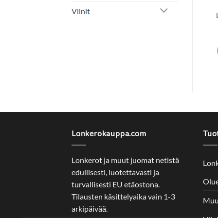
LIKÖÖRIT JA MAUSTEVIINAT
VÄKEVÄT
Viinit
Saaremaa Vodka 40%
Jaloviina 38% 50cl
100cl
14,51
€
19,35
€
Lisää ostoskoriin
Lisää ostoskoriin
Lonkerokauppa.com
Tuo
Lonkerot ja muut juomat netistä
Lon
edullisesti, luotettavasti ja
Olu
turvallisesti EU etäostona.
Tilausten käsittelyaika vain 1-3
Muu
arkipäivää.