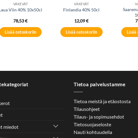
VÄKEVÄT
VÄKEVÄT
V
Saarem
Laua Viin 40% 10x50cl
Finlandia 40% 50cl
1
78,53
€
12,09
€
7
Lisää ostoskoriin
Lisää ostoskoriin
Lisää 
tekategoriat
Tietoa palvelustamme
Tietoa meistä ja etäostosta
kerot
Tilausohjeet
et
Tilaus- ja sopimusehdot
Tietosuojaseloste
t miedot
Nauti kohtuudella