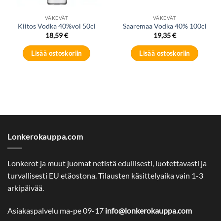
VÄKEVÄT
VÄKEVÄT
Kiitos Vodka 40%vol 50cl
Saaremaa Vodka 40% 100cl
18,59
€
19,35
€
Lisää ostoskoriin
Lisää ostoskoriin
Lonkerokauppa.com
Lonkerot ja muut juomat netistä edullisesti, luotettavasti ja
turvallisesti EU etäostona. Tilausten käsittelyaika vain 1-3
arkipäivää.
Asiakaspalvelu ma-pe 09-17
info@lonkerokauppa.com