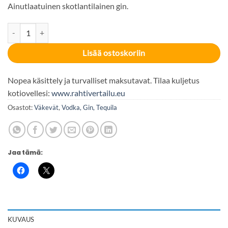
Ainutlaatuinen skotlantilainen gin.
Hendricks Gin 41,4% 70cl määrä
Lisää ostoskoriin
Nopea käsittely ja turvalliset maksutavat. Tilaa kuljetus
kotiovellesi:
www.rahtivertailu.eu
Osastot:
Väkevät
,
Vodka, Gin, Tequila
Jaa tämä:
KUVAUS