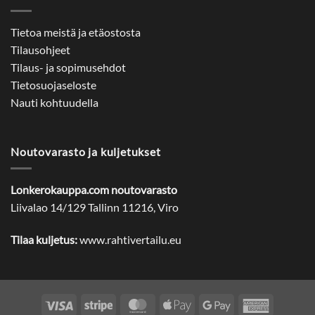
Tietoa meistä ja etäostosta
Tilausohjeet
Tilaus- ja sopimusehdot
Tietosuojaseloste
Nauti kohtuudella
Noutovarasto ja kuljetukset
Lonkerokauppa.com noutovarasto
Liivalao 14/129 Tallinn 11216, Viro
Tilaa kuljetus:
www.rahtivertailu.eu
Visa
Stripe
MasterCard
Apple
Google
American