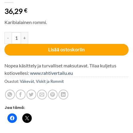
36,29
€
Karibialainen rommi.
Canerock Rum 40% 70cl määrä
Lisää ostoskoriin
Nopea käsittely ja turvalliset maksutavat. Tilaa kuljetus
kotiovellesi:
www.rahtivertailu.eu
Osastot:
Väkevät
,
Viskit ja Rommit
Jaa tämä: