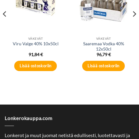
VÄKEVÄT
VÄKEVÄT
Saaremaa Vodka 40%
Viru Valge 40% 10x50cl
12x50cl
91,84
€
96,79
€
Lisää ostoskoriin
Lisää ostoskoriin
Lonkerokauppa.com
Lonkerot ja muut juomat netistä edullisesti, luotettavasti ja