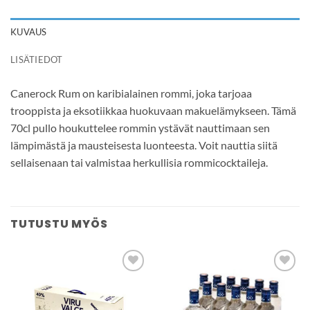
KUVAUS
LISÄTIEDOT
Canerock Rum on karibialainen rommi, joka tarjoaa
trooppista ja eksotiikkaa huokuvaan makuelämykseen. Tämä
70cl pullo houkuttelee rommin ystävät nauttimaan sen
lämpimästä ja mausteisesta luonteesta. Voit nauttia siitä
sellaisenaan tai valmistaa herkullisia rommicocktaileja.
TUTUSTU MYÖS
Add to
Add to
wishlist
wishlist