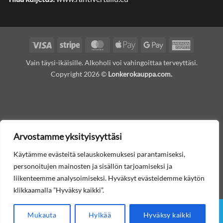
Visa
Stripe
MasterCard
Apple
Google
American
Pay
Pay
Express
Vain täysi-ikäisille. Alkoholi voi vahingoittaa terveyttäsi.
Copyright 2026 ©
Lonkerokauppa.com.
Arvostamme yksityisyyttäsi
Käytämme evästeitä selauskokemuksesi parantamiseksi,
personoitujen mainosten ja sisällön tarjoamiseksi ja
liikenteemme analysoimiseksi. Hyväksyt evästeidemme käytön
klikkaamalla ”Hyväksy kaikki”.
Mukauta
Hylkää
Hyväksy kaikki