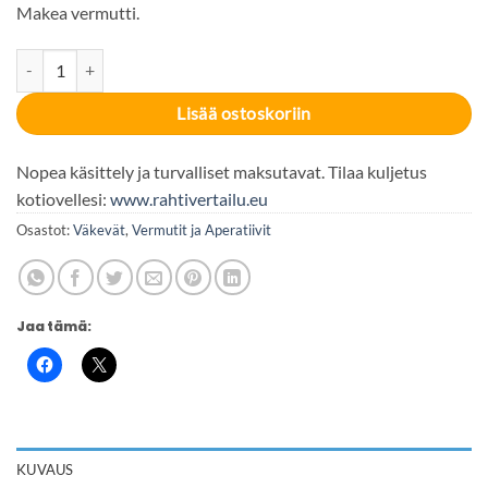
Makea vermutti.
Martini Bianco 15% 100cl määrä
Lisää ostoskoriin
Nopea käsittely ja turvalliset maksutavat. Tilaa kuljetus
kotiovellesi:
www.rahtivertailu.eu
Osastot:
Väkevät
,
Vermutit ja Aperatiivit
Jaa tämä:
KUVAUS