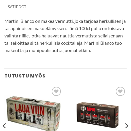
LISÄTIEDOT
Martini Bianco on makea vermutti, joka tarjoaa herkullisen ja
tasapainoisen makuelämyksen. Tämä 100cl pullo on loistava
valinta niille, jotka haluavat nauttia vermutista sellaisenaan
tai sekoittaa siitä herkullisia cocktaileja. Martini Bianco tuo
makeutta ja monipuolisuutta juomahetkiin.
TUTUSTU MYÖS
Add to
Add to
wishlist
wishlist