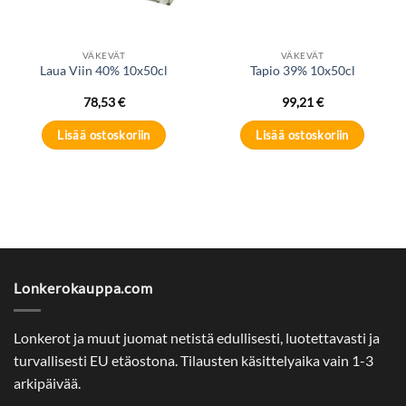
VÄKEVÄT
VÄKEVÄT
Laua Viin 40% 10x50cl
Tapio 39% 10x50cl
78,53
€
99,21
€
Lisää ostoskoriin
Lisää ostoskoriin
Lonkerokauppa.com
Lonkerot ja muut juomat netistä edullisesti, luotettavasti ja
turvallisesti EU etäostona. Tilausten käsittelyaika vain 1-3
arkipäivää.