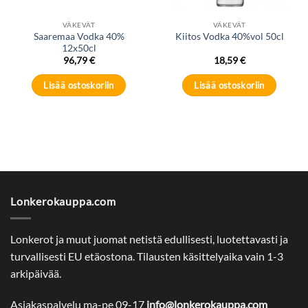
VÄKEVÄT
VÄKEVÄT
Saaremaa Vodka 40%
Kiitos Vodka 40%vol 50cl
12x50cl
96,79
€
18,59
€
Lisää ostoskoriin
Lisää ostoskoriin
Lonkerokauppa.com
Lonkerot ja muut juomat netistä edullisesti, luotettavasti ja
turvallisesti EU etäostona. Tilausten käsittelyaika vain 1-3
arkipäivää.
Asiakaspalvelu ma-pe 09-17
info@lonkerokauppa.com