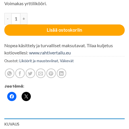
Voimakas yrttilikööri.
Seamans Shot 30% 100cl määrä
Lisää ostoskoriin
Nopea käsittely ja turvalliset maksutavat. Tilaa kuljetus
kotiovellesi:
www.rahtivertailu.eu
Osastot:
Liköörit ja mausteviinat
,
Väkevät
Jaa tämä:
KUVAUS