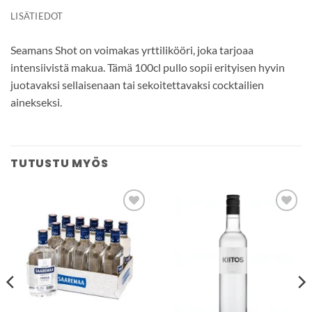
LISÄTIEDOT
Seamans Shot on voimakas yrttilikööri, joka tarjoaa
intensiivistä makua. Tämä 100cl pullo sopii erityisen hyvin
juotavaksi sellaisenaan tai sekoitettavaksi cocktailien
ainekseksi.
TUTUSTU MYÖS
Add to
Add to
wishlist
wishlist