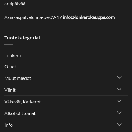
arkipäivää.
Asiakaspalvelu ma-pe 09-17
info@lonkerokauppa.com
Tuotekategoriat
Lonkerot
Oluet
Muut miedot
Viinit
Väkevät, Katkerot
Alkoholittomat
Info