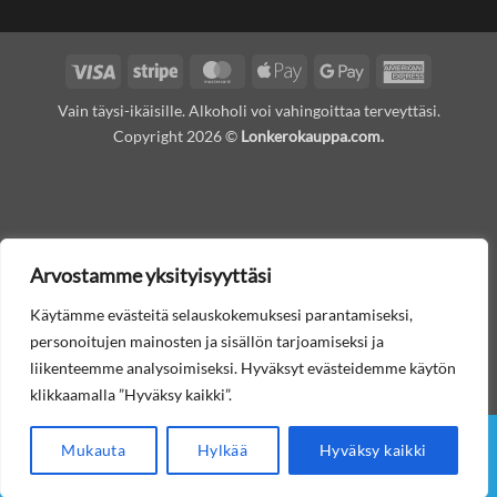
Visa
Stripe
MasterCard
Apple
Google
American
Pay
Pay
Express
Vain täysi-ikäisille. Alkoholi voi vahingoittaa terveyttäsi.
Copyright 2026 ©
Lonkerokauppa.com.
Arvostamme yksityisyyttäsi
Käytämme evästeitä selauskokemuksesi parantamiseksi,
personoitujen mainosten ja sisällön tarjoamiseksi ja
liikenteemme analysoimiseksi. Hyväksyt evästeidemme käytön
klikkaamalla ”Hyväksy kaikki”.
Mukauta
Hylkää
Hyväksy kaikki
Etusivu
Lonkerot
Muut juomat
Tilausohjeet