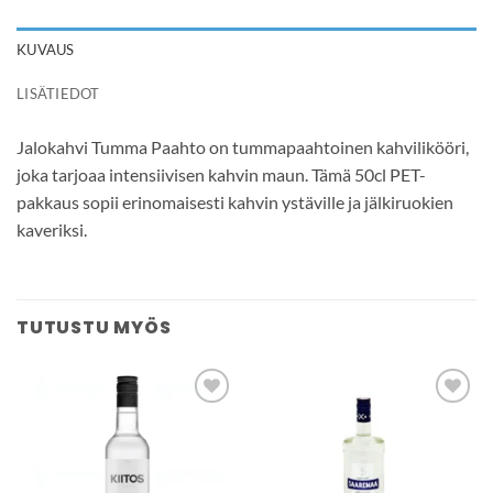
KUVAUS
LISÄTIEDOT
Jalokahvi Tumma Paahto on tummapaahtoinen kahvilikööri,
joka tarjoaa intensiivisen kahvin maun. Tämä 50cl PET-
pakkaus sopii erinomaisesti kahvin ystäville ja jälkiruokien
kaveriksi.
TUTUSTU MYÖS
Add to
Add to
wishlist
wishlist