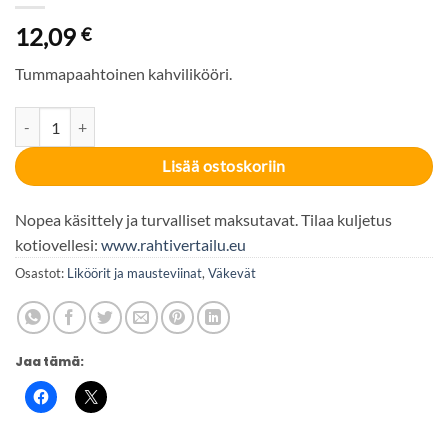
12,09
€
Tummapaahtoinen kahvilikööri.
Jalokahvi Tumma Paahto 28% 50cl määrä
Lisää ostoskoriin
Nopea käsittely ja turvalliset maksutavat. Tilaa kuljetus
kotiovellesi:
www.rahtivertailu.eu
Osastot:
Liköörit ja mausteviinat
,
Väkevät
Jaa tämä: