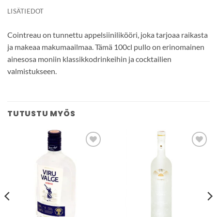
LISÄTIEDOT
Cointreau on tunnettu appelsiinilikööri, joka tarjoaa raikasta
ja makeaa makumaailmaa. Tämä 100cl pullo on erinomainen
ainesosa moniin klassikkodrinkeihin ja cocktailien
valmistukseen.
TUTUSTU MYÖS
Add to
Add to
wishlist
wishlist