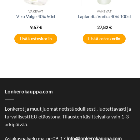
VÄKEVÄT
VÄKEVÄT
Viru Valge 40% 50cl
Laplandia Vodka 40% 100cl
9,67
€
27,82
€
Lisää ostoskoriin
Lisää ostoskoriin
Lonkerokauppa.com
Lonkerot ja muut juomat netistä edullisesti, luotettavasti ja
turvallisesti EU etäostona. Tilausten käsittelyaika vain 1-3
arkipäivää.
Asiakaspalvelu ma-pe 09-17
info@lonkerokauppa.com