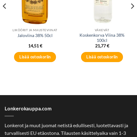
LIKÖÖRIT JA MAUSTEVIINAT
VÄKEVÄT
Koskenkorva Viina 38%
Jaloviina 38% 50cl
100cl
14,51
€
21,77
€
Lisää ostoskoriin
Lisää ostoskoriin
Lonkerokauppa.com
Lonkerot ja muut juomat netistä edullisesti, luotettavasti ja
turvallisesti EU etäostona. Tilausten käsittelyaika vain 1-3