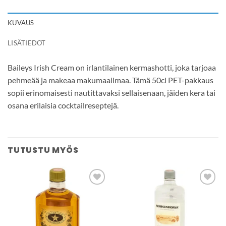
KUVAUS
LISÄTIEDOT
Baileys Irish Cream on irlantilainen kermashotti, joka tarjoaa
pehmeää ja makeaa makumaailmaa. Tämä 50cl PET-pakkaus
sopii erinomaisesti nautittavaksi sellaisenaan, jäiden kera tai
osana erilaisia cocktailreseptejä.
TUTUSTU MYÖS
Add to
Add to
wishlist
wishlist