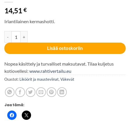
14,51
€
Irlantilainen kermashotti.
Baileys Irish Cream 17% 50cl määrä
Lisää ostoskoriin
Nopea käsittely ja turvalliset maksutavat. Tilaa kuljetus
kotiovellesi:
www.rahtivertailu.eu
Osastot:
Liköörit ja mausteviinat
,
Väkevät
Jaa tämä: