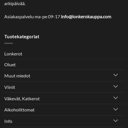
arkipäivää.
Asiakaspalvelu ma-pe 09-17
info@lonkerokauppa.com
Tuotekategoriat
Lonkerot
Oluet
Muut miedot
Viinit
Väkevät, Katkerot
Alkoholittomat
Info