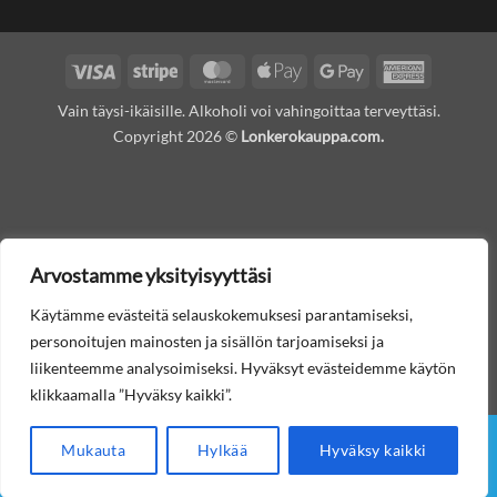
Visa
Stripe
MasterCard
Apple
Google
American
Pay
Pay
Express
Vain täysi-ikäisille. Alkoholi voi vahingoittaa terveyttäsi.
Copyright 2026 ©
Lonkerokauppa.com.
Arvostamme yksityisyyttäsi
Käytämme evästeitä selauskokemuksesi parantamiseksi,
personoitujen mainosten ja sisällön tarjoamiseksi ja
liikenteemme analysoimiseksi. Hyväksyt evästeidemme käytön
klikkaamalla ”Hyväksy kaikki”.
Mukauta
Hylkää
Hyväksy kaikki
Etusivu
Lonkerot
Muut juomat
Tilausohjeet