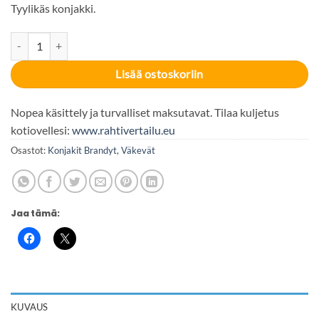
Tyylikäs konjakki.
Renault Bleu Nuit VS 40% 100cl määrä
Lisää ostoskoriin
Nopea käsittely ja turvalliset maksutavat. Tilaa kuljetus
kotiovellesi:
www.rahtivertailu.eu
Osastot:
Konjakit Brandyt
,
Väkevät
Jaa tämä:
KUVAUS