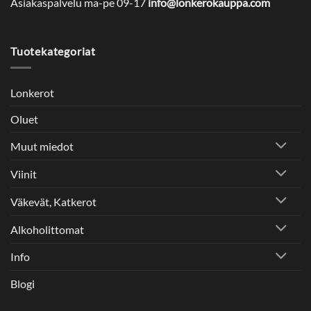
Asiakaspalvelu ma-pe 09-17
info@lonkerokauppa.com
Tuotekategoriat
Lonkerot
Oluet
Muut miedot
Viinit
Väkevät, Katkerot
Alkoholittomat
Info
Blogi