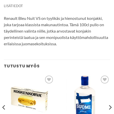
LISÄTIEDOT
Renault Bleu Nuit VS on tyylikäs ja hienostunut konjakki,
joka tarjoaa klassista makunautintoa. Tämä 100cl pullo on
täydellinen valinta niille, jotka arvostavat konjakin
perinteistä laatua ja sen monipuolista käyttömahdollisuutta
erilaisissa juomasekoituksissa.
TUTUSTU MYÖS
Add to
Add to
wishlist
wishlist