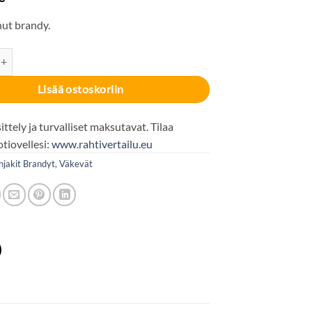
ut brandy.
% 8x50cl määrä
Lisää ostoskoriin
ttely ja turvalliset maksutavat. Tilaa
otiovellesi:
www.rahtivertailu.eu
njakit Brandyt
,
Väkevät