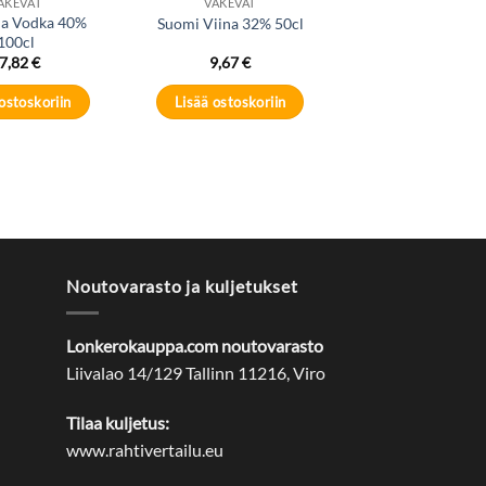
ÄKEVÄT
VÄKEVÄT
ia Vodka 40%
Suomi Viina 32% 50cl
100cl
7,82
€
9,67
€
ostoskoriin
Lisää ostoskoriin
Noutovarasto ja kuljetukset
Lonkerokauppa.com noutovarasto
Liivalao 14/129 Tallinn 11216, Viro
Tilaa kuljetus:
www.rahtivertailu.eu