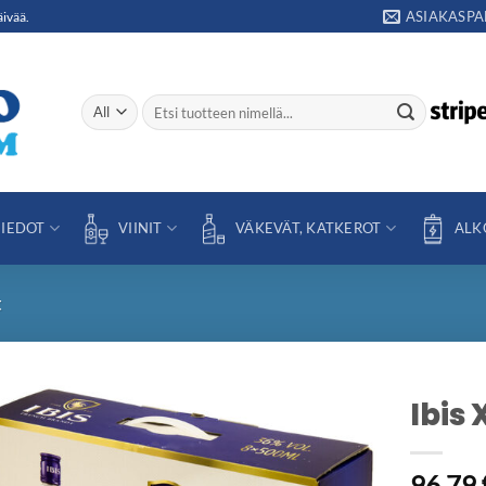
ASIAKASPA
äivää.
Etsi:
IEDOT
VIINIT
VÄKEVÄT, KATKEROT
ALK
t
Ibis
Add to
96,79
wishlist