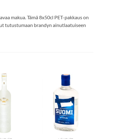
uttavaa makua. Tämä 8x50cl PET-pakkaus on
sinut tutustumaan brandyn ainutlaatuiseen
Add to
Add to
wishlist
wishlist