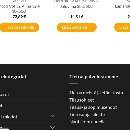
VÄKEVÄT
LIKÖÖRIT JA MAUSTEVIINAT
V
Koch Vol 32 Viina 32%
Lapland
Jaloviina 38% 50cl
10x50cl
73,69
€
14,51
€
2
Lisää ostoskoriin
Lisää ostoskoriin
Lisää 
tekategoriat
Tietoa palvelustamme
Tietoa meistä ja etäostosta
kerot
Tilausohjeet
et
Tilaus- ja sopimusehdot
Tietosuojaseloste
t miedot
Nauti kohtuudella
it