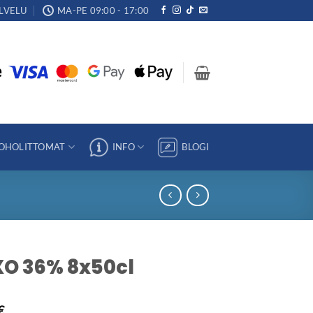
LVELU
MA-PE 09:00 - 17:00
OHOLITTOMAT
INFO
BLOGI
 XO 36% 8x50cl
€