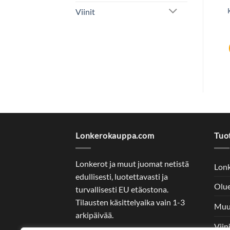
VÄKEVÄT
LIKÖÖRIT JA MAUSTEVIINAT
Saaremaa Viina 32%
Jaloviina 38% 100cl
Viinit
10x50cl
72,59
€
24,08
€
Lisää ostoskoriin
Lisää ostoskoriin
Lonkerokauppa.com
Tuo
Lonkerot ja muut juomat netistä
Lon
edullisesti, luotettavasti ja
Olu
turvallisesti EU etäostona.
Tilausten käsittelyaika vain 1-3
Muu
arkipäivää.
Viin