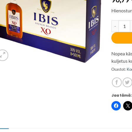
Hienostun
Ibis XO 36
Nopea käsi
kuljetus k
Osastot:
Ko
Jaa tämä: