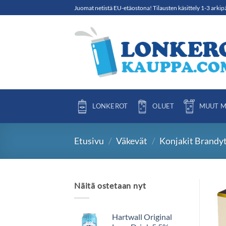
Skip
Juomat netistä EU-etäostona! Tilausten käsittely 1-3 arkip
to
content
LONKEROT
OLUET
MUUT M
Etusivu
/
Väkevät
/
Konjakit Brandy
Näitä ostetaan nyt
Hartwall Original