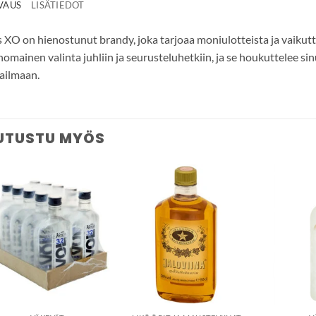
VAUS
LISÄTIEDOT
s XO on hienostunut brandy, joka tarjoaa moniulotteista ja vaik
nomainen valinta juhliin ja seurusteluhetkiin, ja se houkuttelee 
ailmaan.
UTUSTU MYÖS
Add to
Add to
wishlist
wishlist