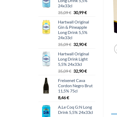
Long Drink 5,5%
24x33cl
Alkuperäinen
Nykyinen
35,09
€
30,99
€
hinta
hinta
Hartwall Original
oli:
on:
Gin & Pineapple
35,09 €.
30,99 €.
Long Drink 5,5%
24x33cl
Alkuperäinen
Nykyinen
35,09
€
32,90
€
hinta
hinta
Hartwall Original
oli:
on:
Long Drink Light
35,09 €.
32,90 €.
5,5% 24x33cl
Alkuperäinen
Nykyinen
35,09
€
32,90
€
hinta
hinta
Freixenet Cava
oli:
on:
Cordon Negro Brut
35,09 €.
32,90 €.
11,5% 75cl
8,46
€
A.Le Coq G:N Long
Drink 5,5% 24x33cl