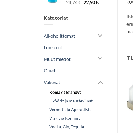
Alkuperäinen
Nykyinen
24,74
€
22,90
€
KU
hinta
hinta
oli:
on:
Ibi
Kategoriat
24,74 €.
22,90 €.
eri
ma
Alkoholittomat
Lonkerot
T
Muut miedot
Oluet
Väkevät
Add to
Add to
wishlist
wishlist
Konjakit Brandyt
Liköörit ja mausteviinat
Vermutit ja Aperatiivit
Viskit ja Rommit
Vodka, Gin, Tequila