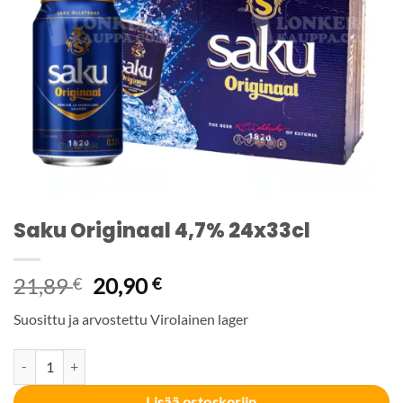
Saku Originaal 4,7% 24x33cl
Alkuperäinen
Nykyinen
21,89
20,90
€
€
hinta
hinta
Suosittu ja arvostettu Virolainen lager
oli:
on:
21,89 €.
20,90 €.
Saku Originaal 4,7% 24x33cl määrä
Lisää ostoskoriin