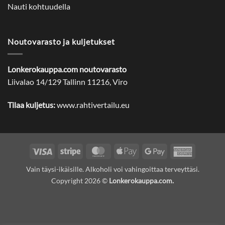
Nauti kohtuudella
Noutovarasto ja kuljetukset
Lonkerokauppa.com noutovarasto
Liivalao 14/129 Tallinn 11216, Viro
Tilaa kuljetus:
www.rahtivertailu.eu
Visa
Stripe
MasterCard
Apple
Google
American
Pay
Pay
Express
Vain täysi-ikäisille. Alkoholi voi vahingoittaa terveyttäsi.
Copyright 2026 ©
Lonkerokauppa.com.