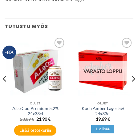
TUTUSTU MYÖS
-8%
Add to
Add to
wishlist
wishlist
VARASTO LOPPU
OLUET
OLUET
A.Le Coq Premium 5,2%
Koch Amber Lager 5%
24x33cl
24x33cl
Alkuperäinen
Nykyinen
23,89
€
21,90
€
19,69
€
hinta
hinta
oli:
on:
Lue lisää
Lisää ostoskoriin
23,89 €.
21,90 €.