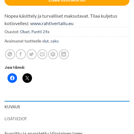
Nopea käsittely ja turvalliset maksutavat. Tilaa kuljetus
kotiovellesi:
www.rahtivertailu.eu
Osastot:
Oluet
,
Pantti 24x
Avainsanat tuotteelle
olut
,
saku
Jaa tämä:
KUVAUS
LISÄTIEDOT
Suosittu ja arvostettu Virolainen lager