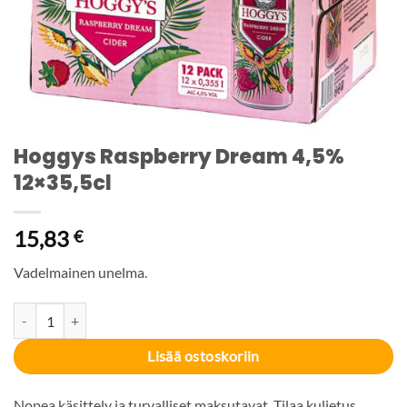
Hoggys Raspberry Dream 4,5%
12×35,5cl
15,83
€
Vadelmainen unelma.
Hoggys Raspberry Dream 4,5% 12x35,5cl määrä
Lisää ostoskoriin
Nopea käsittely ja turvalliset maksutavat. Tilaa kuljetus