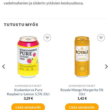
vadelmafanien ja siiderin ystävien keskuudessa.
TUTUSTU MYÖS
Add to
Add to
wishlist
wishlist
JUOMASEKOITUKSET
JUOMASEKOITUKSET
Koskenkorva Pure
Royale Mango Margarita 5%
Raspberry-Lemon 5,5% 33cl
33cl
3,29
€
1,42
€
Lisää ostoskoriin
Lisää ostoskoriin