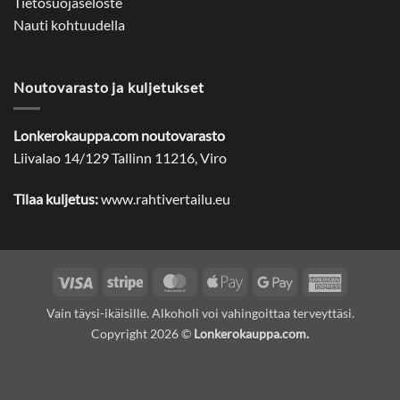
Tietosuojaseloste
Nauti kohtuudella
Noutovarasto ja kuljetukset
Lonkerokauppa.com noutovarasto
Liivalao 14/129 Tallinn 11216, Viro
Tilaa kuljetus:
www.rahtivertailu.eu
Visa
Stripe
MasterCard
Apple
Google
American
Pay
Pay
Express
Vain täysi-ikäisille. Alkoholi voi vahingoittaa terveyttäsi.
Copyright 2026 ©
Lonkerokauppa.com.