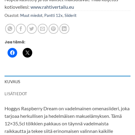
kotiovellesi:
www.rahtivertailu.eu
Osastot:
Muut miedot
,
Pantti 12x
,
Siiderit
Jaa tämä:
KUVAUS
LISÄTIEDOT
Hoggys Raspberry Dream on vadelmainen omenasiideri, joka
tarjoaa herkullisen ja hedelmäisen makuelämyksen. Tämä
12×35,5cl tölkkien pakkaus on täynnä vadelmaista
raikkautta ja tekee siitä erinomaisen valinnan kaikille