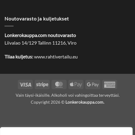
Noutovarasto ja kuljetukset
Lonkerokauppa.com noutovarasto
Liivalao 14/129 Tallinn 11216, Viro
Tilaa kuljetus:
www.rahtivertailu.eu
Visa
Stripe
MasterCard
Apple
Google
American
Pay
Pay
Express
Vain täysi-ikäisille. Alkoholi voi vahingoittaa terveyttäsi.
Copyright 2026 ©
Lonkerokauppa.com.