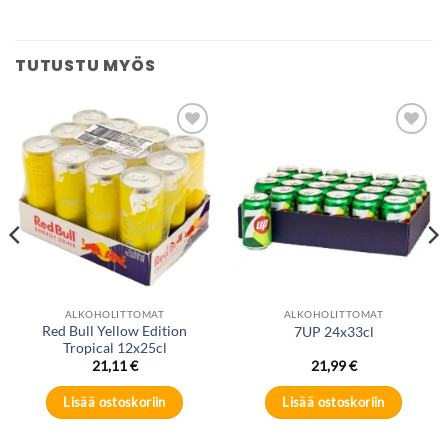
TUTUSTU MYÖS
Add to
Add to
wishlist
wishlist
ALKOHOLITTOMAT
ALKOHOLITTOMAT
Red Bull Yellow Edition
7UP 24x33cl
Tropical 12x25cl
21,11
€
21,99
€
Lisää ostoskoriin
Lisää ostoskoriin