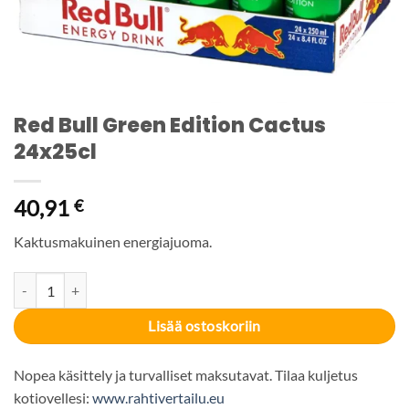
Red Bull Green Edition Cactus
24x25cl
40,91
€
Kaktusmakuinen energiajuoma.
Red Bull Green Edition Cactus 24x25cl määrä
Lisää ostoskoriin
Nopea käsittely ja turvalliset maksutavat. Tilaa kuljetus
kotiovellesi:
www.rahtivertailu.eu