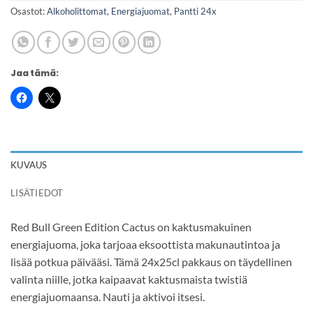
Osastot:
Alkoholittomat
,
Energiajuomat
,
Pantti 24x
Jaa tämä:
KUVAUS
LISÄTIEDOT
Red Bull Green Edition Cactus on kaktusmakuinen
energiajuoma, joka tarjoaa eksoottista makunautintoa ja
lisää potkua päivääsi. Tämä 24x25cl pakkaus on täydellinen
valinta niille, jotka kaipaavat kaktusmaista twistiä
energiajuomaansa. Nauti ja aktivoi itsesi.